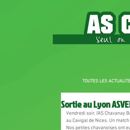
TOUTES LES ACTUALIT
Sortie au Lyon ASVE
Vendredi soir, l'AS Chavanay B
au Cavigal de Nices. Un match
Nos petites chavanoises ont eu