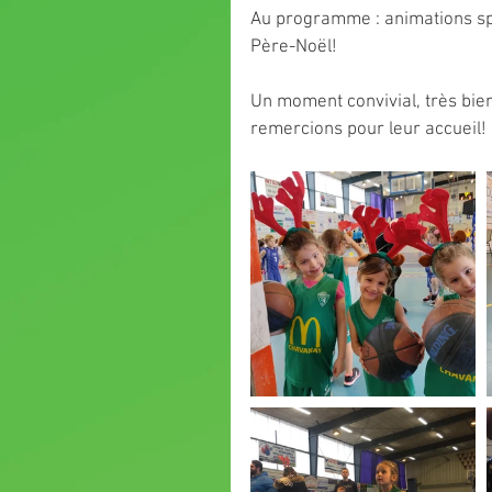
Au programme : animations spor
Père-Noël!
Un moment convivial, très bien
remercions pour leur accueil!