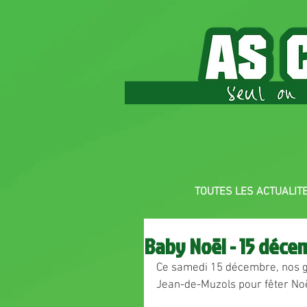
TOUTES LES ACTUALIT
Baby Noël - 15 déce
Ce samedi 15 décembre, nos g
Jean-de-Muzols pour fêter Noë