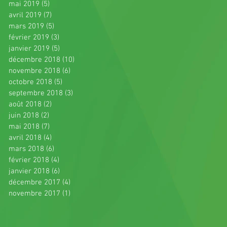
mai 2019
(5)
5 posts
avril 2019
(7)
7 posts
mars 2019
(5)
5 posts
février 2019
(3)
3 posts
janvier 2019
(5)
5 posts
décembre 2018
(10)
10 posts
novembre 2018
(6)
6 posts
octobre 2018
(5)
5 posts
septembre 2018
(3)
3 posts
août 2018
(2)
2 posts
juin 2018
(2)
2 posts
mai 2018
(7)
7 posts
avril 2018
(4)
4 posts
mars 2018
(6)
6 posts
février 2018
(4)
4 posts
janvier 2018
(6)
6 posts
décembre 2017
(4)
4 posts
novembre 2017
(1)
1 post