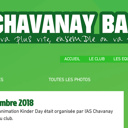
ACCUEIL
LE CLUB
LES EQ
ES
TOUTES LES PHOTOS
embre 2018
imation Kinder Day était organisée par l'AS Chavanay 
u club.