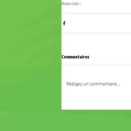
Mots-clés :
basket
chavanay basket
kinder day
an
Commentaires
Rédigez un commentaire...