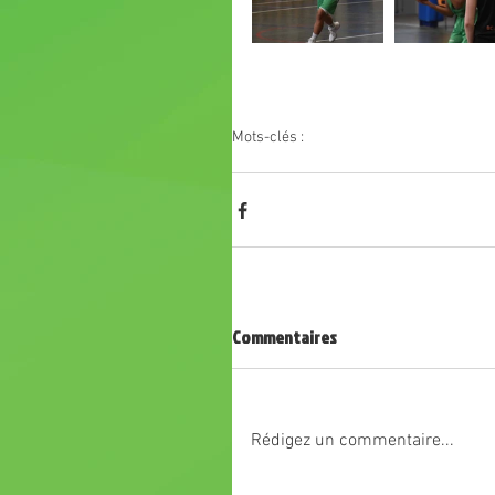
Mots-clés :
as chavanay basket
U18 F
U9
Commentaires
Rédigez un commentaire...