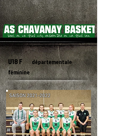
U18 F
départementale
féminine
SAISON
2021-2022