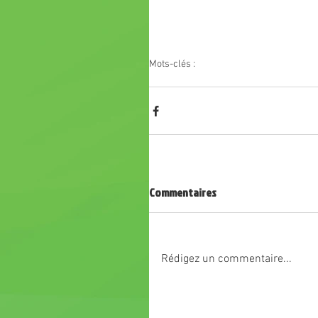
Mots-clés :
U13 F
U15 F
coupe drôme-ardèche
fi
Commentaires
Rédigez un commentaire...