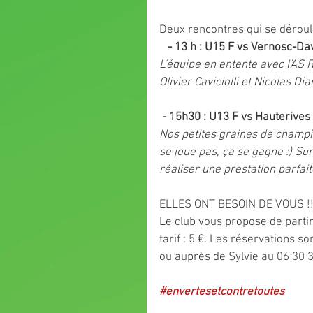
Deux rencontres qui se déroul
   - 13 h : U15 F vs Vernosc-D
L'équipe en entente avec l'AS 
Olivier Caviciolli et Nicolas D
 - 15h30 : U13 F vs Hauterives
Nos petites graines de champi
se joue pas, ça se gagne :) Su
réaliser une prestation parfait
ELLES ONT BESOIN DE VOUS !!
Le club vous propose de parti
tarif : 5 €. Les réservations 
ou auprès de Sylvie au 06 30 3
#envertesetcontretoutes