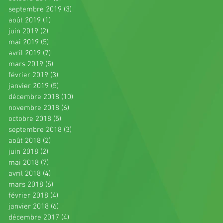
septembre 2019
(3)
3 posts
août 2019
(1)
1 post
juin 2019
(2)
2 posts
mai 2019
(5)
5 posts
avril 2019
(7)
7 posts
mars 2019
(5)
5 posts
février 2019
(3)
3 posts
janvier 2019
(5)
5 posts
décembre 2018
(10)
10 posts
novembre 2018
(6)
6 posts
octobre 2018
(5)
5 posts
septembre 2018
(3)
3 posts
août 2018
(2)
2 posts
juin 2018
(2)
2 posts
mai 2018
(7)
7 posts
avril 2018
(4)
4 posts
mars 2018
(6)
6 posts
février 2018
(4)
4 posts
janvier 2018
(6)
6 posts
décembre 2017
(4)
4 posts