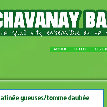
ACCUEIL
LE CLUB
LES EQ
atinée gueuses/tomme daubée