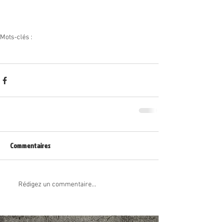
Mots-clés :
as chavanay basket
U18 F
U13 F
U11 F
le teil
Ecully
Montélimar
Commentaires
Rédigez un commentaire...