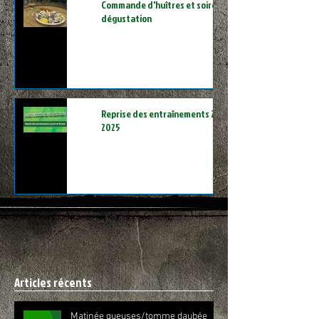
Commande d'huîtres et soirée
dégustation
Reprise des entraînements 2024-
2025
1
/
24
Articles récents
Matinée gueuses/tomme daubée