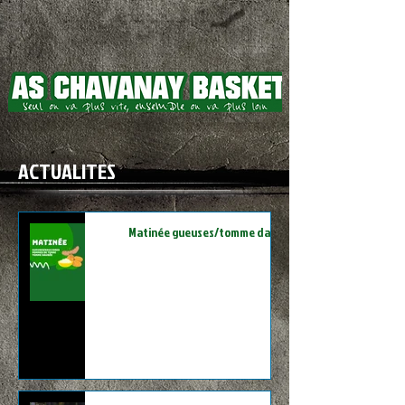
ACTUALITES
Matinée gueuses/tomme daubée