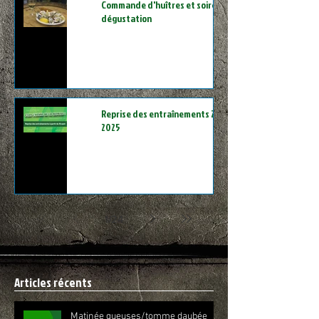
Commande d'huîtres et soirée
dégustation
Reprise des entraînements 2024-
2025
1
/
24
Articles récents
Matinée gueuses/tomme daubée