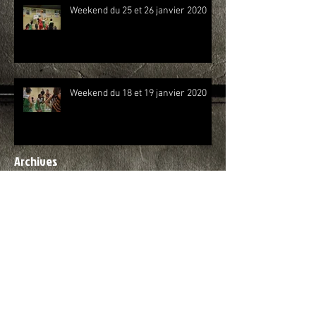
Weekend du 25 et 26 janvier 2020
Weekend du 18 et 19 janvier 2020
Archives
mars 2025
(1)
1 post
novembre 2024
(1)
1 post
août 2024
(2)
2 posts
mars 2024
(2)
2 posts
décembre 2023
(1)
1 post
novembre 2023
(1)
1 post
mai 2023
(1)
1 post
mars 2023
(2)
2 posts
janvier 2023
(2)
2 posts