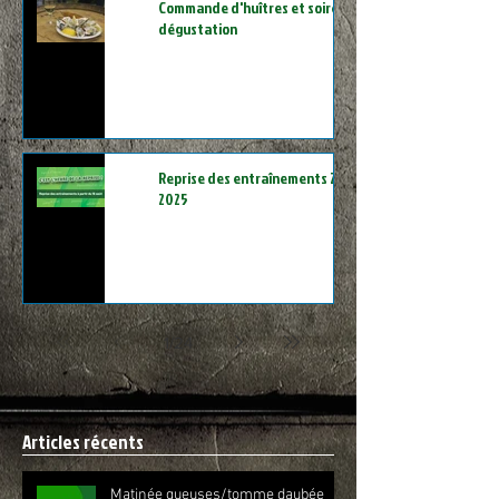
Commande d'huîtres et soirée
dégustation
Reprise des entraînements 2024-
2025
1
/
24
Articles récents
Matinée gueuses/tomme daubée