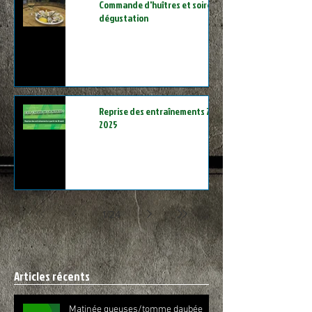
Commande d'huîtres et soirée
dégustation
Reprise des entraînements 2024-
2025
1
/
24
Articles récents
Matinée gueuses/tomme daubée